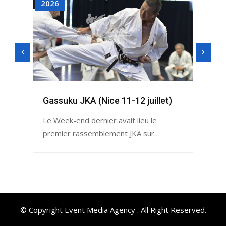
2026
202
Ne
rt
Ope
Gassuku JKA (Nice 11-12 juillet)
vel
Le Week-end dernier avait lieu le
premier rassemblement JKA sur…
© Copyright Event Media Agency . All Right Reserved.